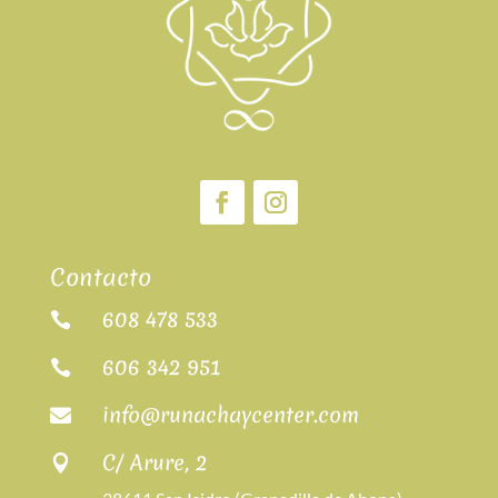
Contacto
608 478 533

606 342 951

info@runachaycenter.com

C/ Arure, 2
