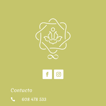
Contacto
608 478 533
