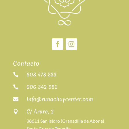
Contacto
608 478 533

606 342 951

info@runachaycenter.com

C/ Arure, 2

38611 San Isidro (Granadilla de Abona)
Santa Cruz de Tenerife