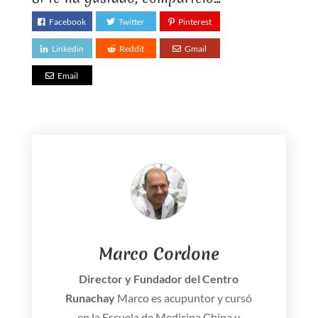
Facebook
Twitter
Pinterest
Linkedin
Reddit
Gmail
Email
Marco Cordone
Director y Fundador del Centro
Runachay
Marco es acupuntor y cursó
en la Escuela de Medicina China y